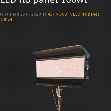
Published
23.07.2020
at
457 × 500
in
LED flo panel
100wt
.