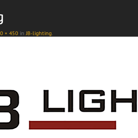
g
0 × 450
in
JB-lighting
.