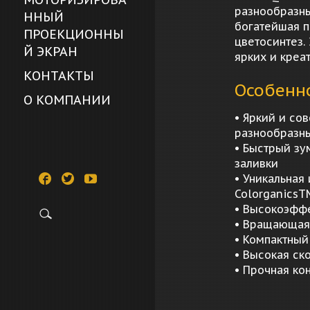
разнообразны
ННЫЙ
богатейшая п
ПРОЕКЦИОННЫ
цветосинтез.
Й ЭКРАН
ярких и креа
КОНТАКТЫ
Особенно
О КОМПАНИИ
• Яркий и со
разнообразн
• Быстрый зу
заливки
• Уникальная
ColorganicsT
• Высокоэффе
• Вращающаяс
• Компактный
• Высокая ск
• Прочная ко