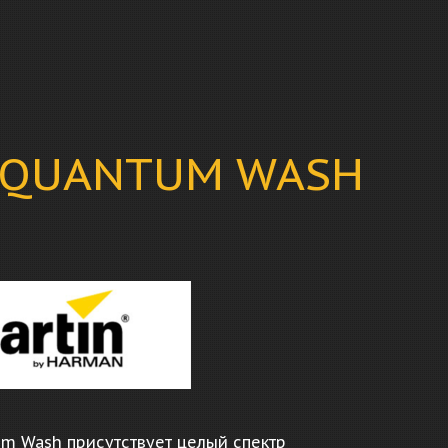
 QUANTUM WASH
m Wash присутствует целый спектр