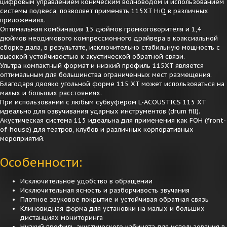
цифровым управлением коническим волноводом и использованием
системы подвеса, позволяет применять 115XT HiQ в различных
приложениях.
Оптимальная комбинация 15 дюймов громкоговорителя и 1,4
дюймов неодимового компрессионного драйвера в коаксиальной
сборке дала, в результате, исключительно стабильную мощность с
высокой устойчивостью к акустической обратной связи.
Ультра компактный формат и низкий профиль 115XT является
оптимальным для большинства ограниченных мест размещения.
Благодаря двояко угольной форме 115 XT может использоваться на
малых и больших расстояниях.
При использовании с любым субвуфером L-ACOUSTICS 115 XT
идеально для озвучивания ударных инструментов (drum fill).
Акустическая система 115 идеальна для применения как FOH (front-
of-house) для театров, клубов и различных корпоративных
мероприятий.
Особенности:
Исключительное удобство в обращении
Исключительная ясность и разборчивость звучания
Плотное звуковое покрытие и устойчивая обратная связь
Клиновидная форма для установки на малых и больших
дистанциях мониторинга
Низкий профиль акустического кабинета для использования в