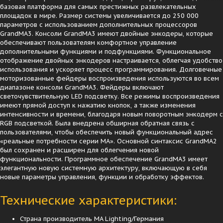
базовая платформа для самых престижных развлекательных
площадок в мире. Размер системы увеличивается до 250 000
параметров с использованием дополнительных процессоров
GrandMA3. Консоли GrandMA3 имеют двойные энкодеры, которые
обеспечивают пользователям комфортное управление
дополнительными функциями и подфункциями. Функциональное
отображение двойных энкодеров настраивается, облегчая удобство
использования и ускоряет процесс программирования. Долговечные
моторизованные фейдеры воспроизведения используются во всем
диапазоне консоли GrandMA3. Фейдеры включают
светочувствительную LED подсветку. Все режимы воспроизведения
имеют прямой доступ к нажатию кнопок, а также изменения
интенсивности и времени, благодаря новым поворотным энкодерм с
RGB подсветкой. Была внедрена обширная обратная связь с
пользователями, чтобы обеспечить новый функциональный адрес
«реальные потребности серии MA». Основной синтаксис GrandMA2
был сохранен и расширен для облегчения новой
функциональности. Программное обеспечение GrandMA3 имеет
элегантную новую системную архитектуру, включающую в себя
новые параметры управления, функции и обработку эффектов.
Технические характеристики:
Страна производитель MA Lighting/Германия