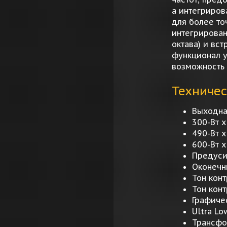
а интегриров
для более то
интегрирован
октава) и вс
функционал у
возможность 
Техничес
Выходна
300-Вт 
490-Вт 
600-Вт x
Предуси
Оконечн
Тон конт
Тон конт
Графичес
Ultra L
Трансфо