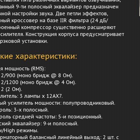
анный 9-ти полосный эквалайзер предназначен
чной настройки звука. Две петли эффектов,
ный кроссовер на базе IIR фильтра (24 дБ/
троенный компрессор существенно расширяют
силителя. Конструкция корпуса предусматривает
рэковой установки.
кие характеристики:
я мощность (RMS):
x 2/900 (моно бридж @ 8 Ом).
x 2/1200 (моно бридж @ 4 Ом).
 2 (2 Ом).
литель: 3 лампы x 12AX7.
ый усилитель мощности: полупроводниковый.
роль: 3-х полосный.
роль средней частоты: 5-и позиционный.
кий эквалайзер: 9-и полосный.
ow/High режимы.
рматорный балансный линейный выход: 2 шт. с