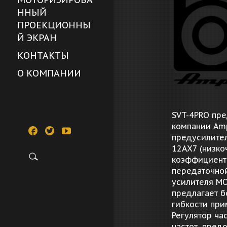
ННЫЙ
ПРОЕКЦИОННЫ
Й ЭКРАН
КОНТАКТЫ
О КОМПАНИИ
SVT-4PRO пре
компании Amp
предусилите
12AX7 (низко
коэффициенто
передаточной
усилителя MO
предлагает б
гибкости при
Регулятор ча
частот, пред