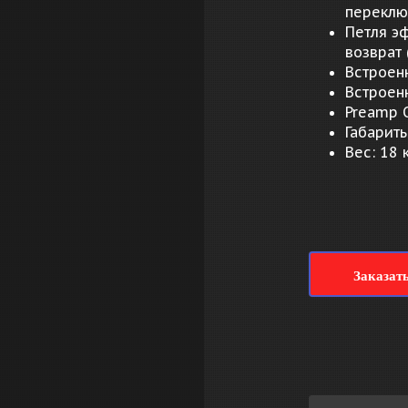
переклю
Петля э
возврат 
Встроен
Встроен
Preamp 
Габариты
Вес: 18 к
Заказат