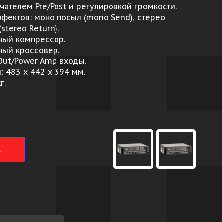
чателем Pre/Post и регулировкой громкости.
ффектов: моно посыл (mono Send), стерео
(stereo Return).
ный компрессор.
ный кроссовер.
Out/Power Amp входы.
: 483 х 442 х 394 мм.
г.
ь